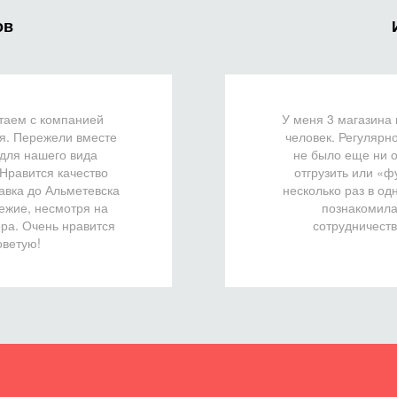
ов
отаем с компанией
У меня 3 магазина 
я. Пережели вместе
человек. Регулярн
 для нашего вида
не было еще ни о
 Нравится качество
отгрузить или «ф
авка до Альметевска
несколько раз в од
вежие, несмотря на
познакомила
ора. Очень нравится
сотрудничеств
оветую!